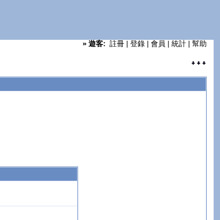
»
遊客:
註冊
|
登錄
|
會員
|
統計
|
幫助