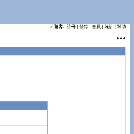
»
遊客:
註冊
|
登錄
|
會員
|
統計
|
幫助