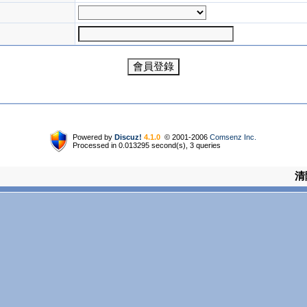
Powered by
Discuz!
4.1.0
© 2001-2006
Comsenz Inc.
Processed in 0.013295 second(s), 3 queries
清