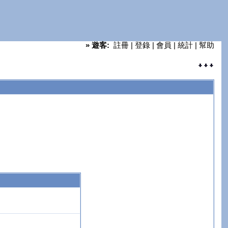
»
遊客:
註冊
|
登錄
|
會員
|
統計
|
幫助