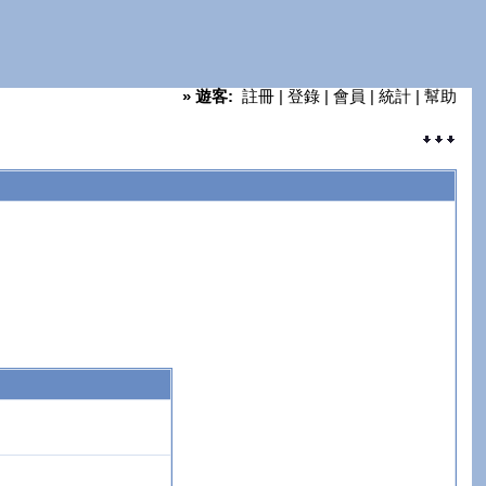
»
遊客:
註冊
|
登錄
|
會員
|
統計
|
幫助