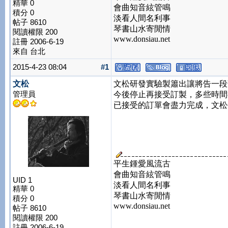
精華 0
會曲知音絃管鳴
積分 0
淡看人間名利事
帖子 8610
琴書山水寄閒情
閱讀權限 200
www.donsiau.net
註冊 2006-6-19
來自 台北
2015-4-23 08:04
#1
文松
文松研發實驗製簫出讓將告一段
管理員
今後停止再接受訂製，多些時間
已接受的訂單會盡力完成，文松
平生鍾愛風流古
會曲知音絃管鳴
UID 1
淡看人間名利事
精華 0
琴書山水寄閒情
積分 0
www.donsiau.net
帖子 8610
閱讀權限 200
註冊 2006-6-19