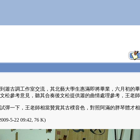
到簫古調工作室交流，其北藝大學生惠滿即將畢業，六月初的畢
文松參考意見，聽其合奏後文松提供簫的曲情處理參考，王老師
試彈一下，王老師相當贊賞其古樸音色，對照阿滿的胖琴體才相當
009-5-22 09:42, 76 K)