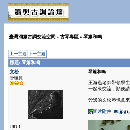
臺灣洞簫古調交流空間
»
古琴專區
» 琴簫和鳴
上一主題
下一主題
標題: 琴簫和鳴
琴簫和鳴
文松
管理員
王海燕老師帶領學生
一起來交流，順便請
旁邊的文松琴也拿來
圖片附件
:
00.jpg
(2
UID 1