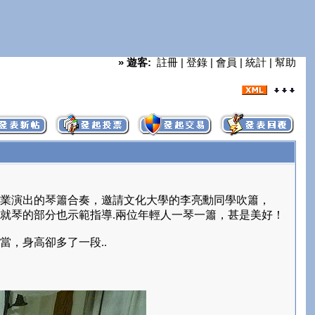
»
遊客:
註冊
|
登錄
|
會員
|
統計
|
幫助
業演出的琴簫合奏，邀請文化大學的李亮勳同學吹簫，
就琴的部分也示範指導.兩位年輕人一琴一簫，甚是美好！
，身高卻多了一段..