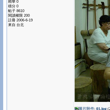
精華 0
積分 0
帖子 8610
閱讀權限 200
註冊 2006-6-19
來自 台北
圖片附件
:
01.jpg
(2