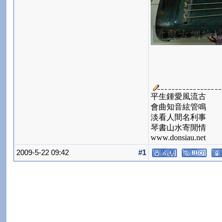
平生鍾愛風流古
會曲知音絃管鳴
淡看人間名利事
琴書山水寄閒情
www.donsiau.net
2009-5-22 09:42
#1