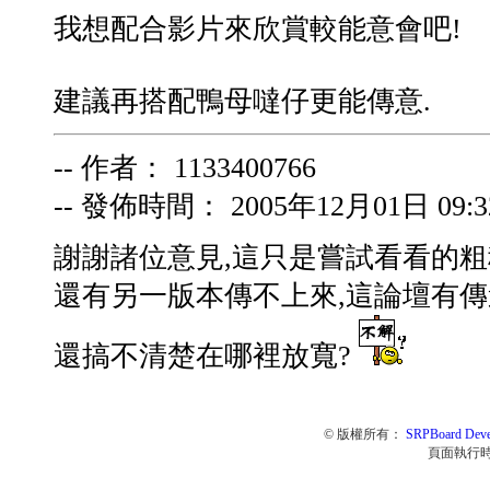
我想配合影片來欣賞較能意會吧!
建議再搭配鴨母噠仔更能傳意.
-- 作者： 1133400766
-- 發佈時間： 2005年12月01日 09:32
謝謝諸位意見,這只是嘗試看看的粗
還有另一版本傳不上來,這論壇有傳遞
還搞不清楚在哪裡放寬?
© 版權所有：
SRPBoard Deve
頁面執行時間