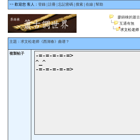
>> 歡迎您 客人：
登錄
|
註冊
|
忘記密碼
|
搜索
|
在線
|
幫助
廖錦棟的簫古
互通有無
求文松老师
主題：求文松老师《西湖春》曲谱？
複製帖子