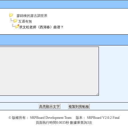
廖錦棟的簫古調世界
互通有無
求文松老师《西湖春》曲谱？
© 版權所有：
SRPBoard Development Team
版本： SRPBoard V2.0.2 Final
頁面執行時間0.0035秒 數據庫查詢3次