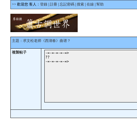
>> 歡迎您 客人：
登錄
|
註冊
|
忘記密碼
|
搜索
|
在線
|
幫助
主題：求文松老师《西湖春》曲谱？
複製帖子