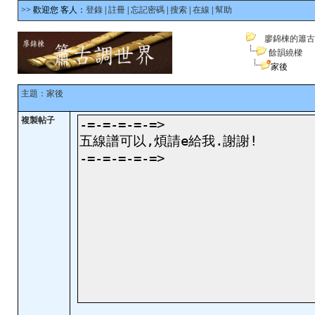
>> 歡迎您 客人：
登錄
|
註冊
|
忘記密碼
|
搜索
|
在線
|
幫助
廖錦棟的簫古
餘韻繞樑
家後
主題：家後
複製帖子