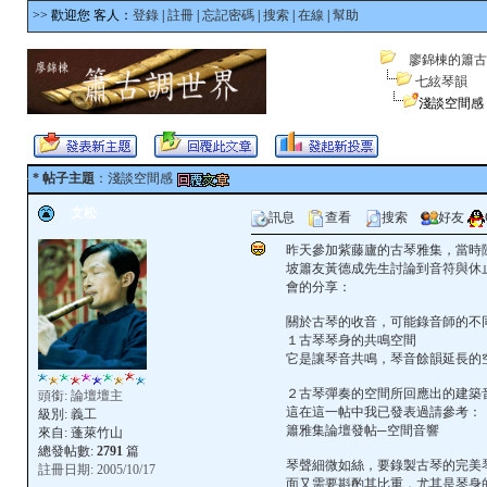
>> 歡迎您 客人：
登錄
|
註冊
|
忘記密碼
|
搜索
|
在線
|
幫助
廖錦棟的簫古
七絃琴韻
淺談空間感
* 帖子主題
：淺談空間感
文松
訊息
查看
搜索
好友
昨天參加紫藤廬的古琴雅集，當時
坡簫友黃德成先生討論到音符與休
會的分享：
關於古琴的收音，可能錄音師的不
１古琴琴身的共鳴空間
它是讓琴音共鳴，琴音餘韻延長的
２古琴彈奏的空間所回應出的建築
頭銜: 論壇壇主
這在這一帖中我已發表過請參考：
級別:
義工
簫雅集論壇發帖─空間音響
來自: 蓬萊竹山
總發帖數:
2791
篇
琴聲細微如絲，要錄製古琴的完美
註冊日期: 2005/10/17
面又需要斟酌其比重，尤其是琴身