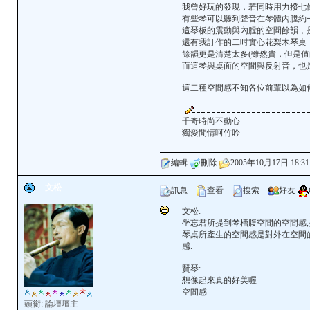
我曾好玩的發現，若同時用力撥七
有些琴可以聽到聲音在琴體內膛約
這琴板的震動與內膛的空間餘韻，
還有我訂作的二吋實心花梨木琴桌
餘韻更是清楚太多(雖然貴，但是值
而這琴與桌面的空間與反射音，也
這二種空間感不知各位前輩以為如何
千奇時尚不動心
獨愛閒情呵竹吟
編輯
刪除
2005年10月17日 18:31
文松
訊息
查看
搜索
好友
文松:
坐忘君所提到琴槽腹空間的空間感,是
琴桌所產生的空間感是對外在空間
感.
賢琴:
想像起來真的好美喔
空間感
頭銜: 論壇壇主