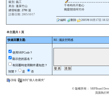
級別:
義工
千奇時尚不動心
來自: 蓬萊竹山
獨愛閒情呵竹吟
總發帖數:
2791
篇
註冊日期: 2005/10/17
編輯
刪除
2005年10月17日 18:32
本主題共
1
頁
快速回覆主題:
RE: 淺談空間感
使用SRPCode？
顯示您的簽名？
有回覆時使用郵件通知您？
預覽？
是
否
頂端
加到"個人收藏夾"
© 版權所有：
SRPBoard Deve
頁面執行時間