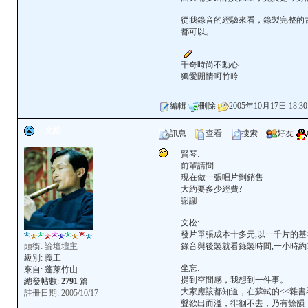
從我錄音的經驗來看，錄製完整的
都可以。
千奇時尚不動心
獨愛閒情呵竹吟
編輯
刪除
2005年10月17日 18:30
文松
訊息
查看
搜索
好友
賢琴:
前輩請問
現在做一張唱片到銷售
大約要多少經費?
謝謝
文松:
發片單張成本十多元,以一千片的基
頭銜: 論壇壇主
錄音與後製就看錄製時間,一小時約120
級別:
義工
坐忘:
來自: 蓬萊竹山
提到空間感，我想到一件事。
總發帖數:
2791
篇
大家應該都知道，在蘇軾的<<雜書
註冊日期: 2005/10/17
聲欲出而溢，徘徊不去，乃有餘韻，..