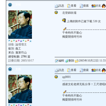
文松
訊息
查看
搜索
好友
北管錦吹場
上傳的附件已被下載 539 次
千奇時尚不動心
獨愛閒情呵竹吟
頭銜: 論壇壇主
級別:
義工
來自: 蓬萊竹山
總發帖數:
2791
篇
註冊日期: 2005/10/17
編輯
刪除
2005年10月22日 11:55
文松
訊息
查看
搜索
好友
qq0001
----------------------------------------------
感谢文松老师无私分享！工尺谱唱
千奇時尚不動心
獨愛閒情呵竹吟