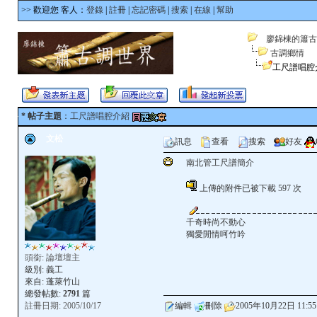
>> 歡迎您 客人：
登錄
|
註冊
|
忘記密碼
|
搜索
|
在線
|
幫助
廖錦棟的簫古
古調鄉情
工尺譜唱腔
* 帖子主題
：工尺譜唱腔介紹
文松
訊息
查看
搜索
好友
南北管工尺譜簡介
上傳的附件已被下載 597 次
千奇時尚不動心
獨愛閒情呵竹吟
頭銜: 論壇壇主
級別:
義工
來自: 蓬萊竹山
總發帖數:
2791
篇
註冊日期: 2005/10/17
編輯
刪除
2005年10月22日 11:55