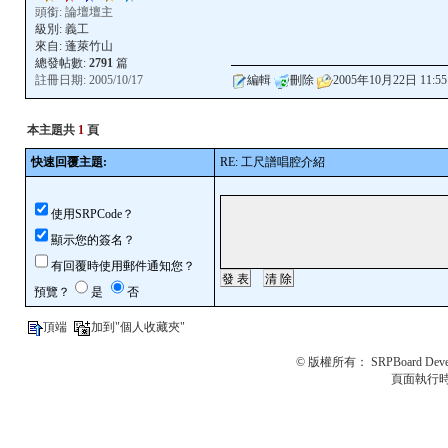
頭銜: 論壇壇主
級別:
義工
來自: 蓬萊竹山
總發帖數:
2791
篇
註冊日期: 2005/10/17
編輯
刪除
2005年10月22日 11:55
本主題共
1
頁
快速回覆主題:
RE: 工尺譜唱腔介紹
使用SRPCode？
顯示您的簽名？
有回覆時使用郵件通知您？
預覽？
是
否
頂端
加到"個人收藏夾"
© 版權所有：
SRPBoard Deve
頁面執行時間