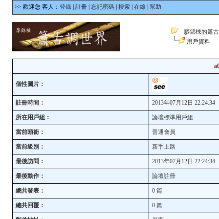
>> 歡迎您 客人：
登錄
|
註冊
|
忘記密碼
|
搜索
|
在線
|
幫助
廖錦棟的簫古
用戶資料
a
個性圖片：
註冊時間：
2013年07月12日 22:24:34
所在用戶組：
論壇標準用戶組
當前頭銜：
普通會員
當前級別：
新手上路
最後訪問：
2013年07月12日 22:24:34
最後動作：
論壇註冊
總共發表：
0 篇
總共回覆：
0 篇