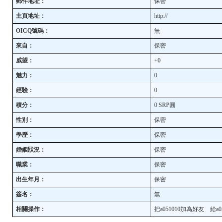
郵件地址：
保密
主頁地址：
http://
OICQ號碼：
無
來自：
保密
威望：
+0
魅力：
0
經驗：
0
積分：
0 SRP圓
性別：
保密
學歷：
保密
婚姻狀況：
保密
職業：
保密
出生年月：
保密
簽名：
無
相關操作：
把a051010加為好友
給a