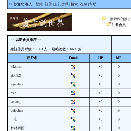
>> 歡迎您 客人：
登錄
|
註冊
|
忘記密碼
|
搜索
|
在線
|
幫助
廖錦棟的簫古
註冊會員
>>
以新會員排序
<<
總註冊用戶數： 1083 人 發帖總數： 6689 篇
用戶名
Email
HP
MP
kikimiss
+0
0
alon921
+0
0
wjianhua
+0
0
raen
+0
0
tanlang
+0
0
dolochan
+0
0
一石
+0
0
竹林听雨
+0
0