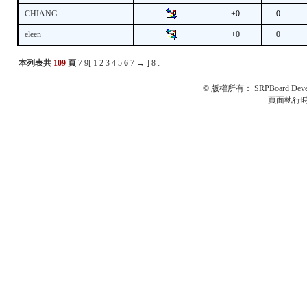
CHIANG
+0
0
eleen
+0
0
本列表共
109
頁
7
9
[
1
2
3
4
5
6
7
→
]
8
:
© 版權所有：
SRPBoard Deve
頁面執行時間