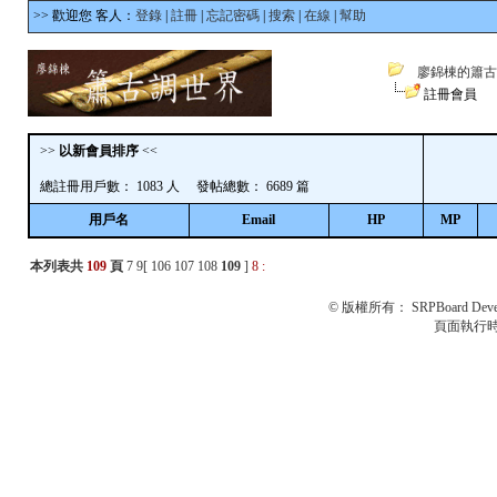
>> 歡迎您 客人：
登錄
|
註冊
|
忘記密碼
|
搜索
|
在線
|
幫助
廖錦棟的簫古
註冊會員
>>
以新會員排序
<<
總註冊用戶數： 1083 人 發帖總數： 6689 篇
用戶名
Email
HP
MP
本列表共
109
頁
7
9
[
106
107
108
109
]
8
:
© 版權所有：
SRPBoard Deve
頁面執行時間