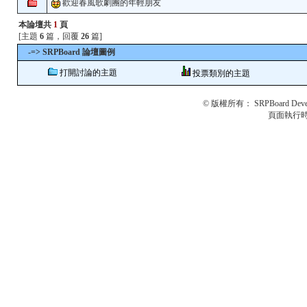
歡迎春風歌劇團的年輕朋友
本論壇共
1
頁
[主題
6
篇，回覆
26
篇]
-=> SRPBoard 論壇圖例
打開討論的主題
投票類別的主題
© 版權所有：
SRPBoard Deve
頁面執行時間