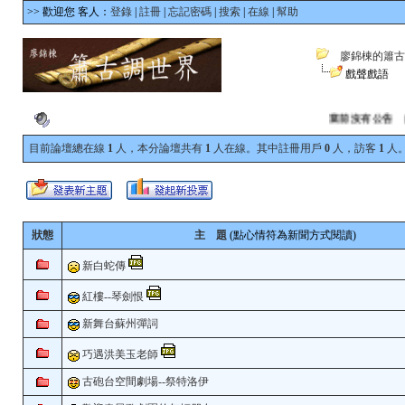
>> 歡迎您 客人：
登錄
|
註冊
|
忘記密碼
|
搜索
|
在線
|
幫助
廖錦棟的簫古
戲聲戲語
當前沒有公告
[20
目前論壇總在線
1
人，本分論壇共有
1
人在線。其中註冊用戶
0
人，訪客
1
人。
狀態
主 題
(點心情符為新聞方式閱讀)
新白蛇傳
紅樓--琴劍恨
新舞台蘇州彈詞
巧遇洪美玉老師
古砲台空間劇場--祭特洛伊