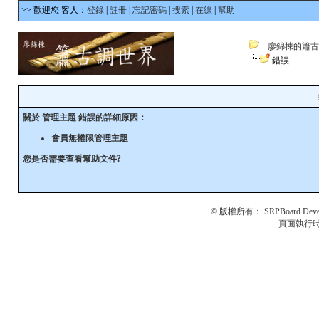
>> 歡迎您 客人：
登錄
|
註冊
|
忘記密碼
|
搜索
|
在線
|
幫助
廖錦棟的簫古
錯誤
關於 管理主題 錯誤的詳細原因：
會員無權限管理主題
您是否需要查看
幫助文件
?
© 版權所有：
SRPBoard Deve
頁面執行時間