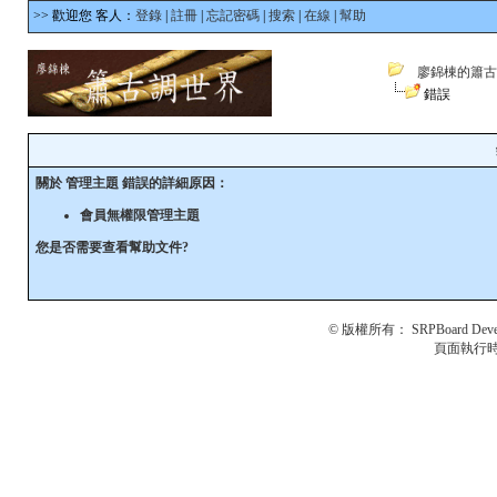
>> 歡迎您 客人：
登錄
|
註冊
|
忘記密碼
|
搜索
|
在線
|
幫助
廖錦棟的簫古
錯誤
關於 管理主題 錯誤的詳細原因：
會員無權限管理主題
您是否需要查看
幫助文件
?
© 版權所有：
SRPBoard Deve
頁面執行時間