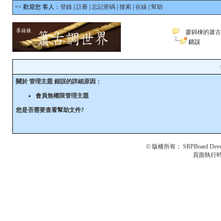
>> 歡迎您 客人：
登錄
|
註冊
|
忘記密碼
|
搜索
|
在線
|
幫助
廖錦棟的簫古
錯誤
關於 管理主題 錯誤的詳細原因：
會員無權限管理主題
您是否需要查看
幫助文件
?
© 版權所有：
SRPBoard Deve
頁面執行時間