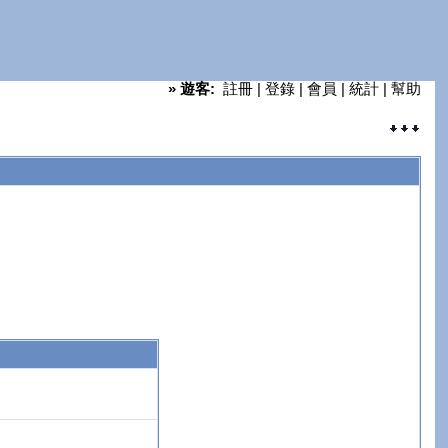
»
遊客:
註冊
|
登錄
|
會員
|
統計
|
幫助